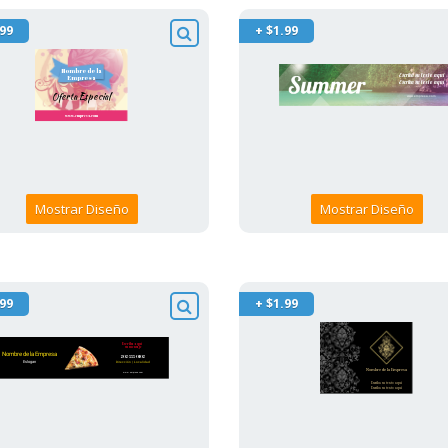
.99
+ $1.99
Mostrar Diseño
Mostrar Diseño
.99
+ $1.99