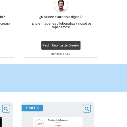
do?
¿No tiene el archivo digital?
 creará
¡Envíe imágenes o fotografías y nosotros
replicamos!
Pedir Réplica de Diseño
por solo
$7.50
GRATIS