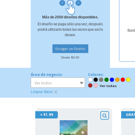
Más de 2000 diseños disponibles.
El diseño se paga sólo una vez, después
podrá utilizarlo todas las veces que así lo
Bast
desee.
Escoger un Diseño
Desde $0.00
Área de negocio:
Colores:
Ver todos
Ver todas
Limpiar filtros
+ $1.99
GRAT