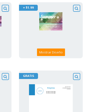
+ $1.99
Mostrar Diseño
GRATIS