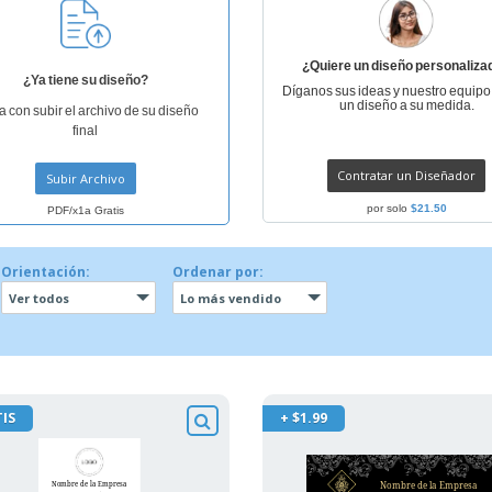
¿Quiere un diseño personaliza
¿Ya tiene su diseño?
Díganos sus ideas y nuestro equipo
un diseño a su medida.
a con subir el archivo de su diseño
final
Contratar un Diseñador
Subir Archivo
por solo
$21.50
PDF/x1a Gratis
Orientación:
Ordenar por:
Ver todos
Lo más vendido
IS
+ $1.99