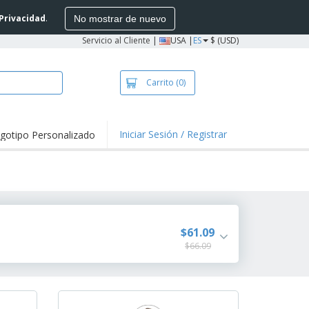
 Privacidad
.
No mostrar de nuevo
Servicio al Cliente
|
USA |
ES
$ (USD)
Carrito
(0)
Iniciar Sesión / Registrar
gotipo Personalizado
taques y
mociones
setas y Polos
vidades al aire
e
alos
$61.09
sonalizados
stas, Libros y
$66.09
álogos