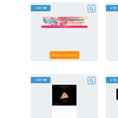
+ $1.99
+ $1
Mostrar Diseño
+ $1.99
+ $1