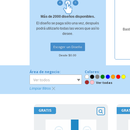
Más de 2000 diseños disponibles.
El diseño se paga sólo una vez, después
podrá utilizarlo todas las veces que así lo
Bast
desee.
Escoger un Diseño
Desde $0.00
Área de negocio:
Colores:
Ver todos
Ver todas
Limpiar filtros
GRATIS
GRAT