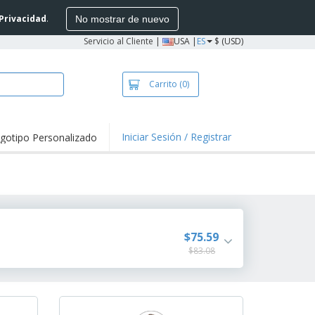
 Privacidad
.
No mostrar de nuevo
Servicio al Cliente
|
USA |
ES
$ (USD)
Carrito
(0)
Iniciar Sesión / Registrar
gotipo Personalizado
taques y
mociones
setas y Polos
vidades al aire
e
alos
$75.59
sonalizados
stas, Libros y
$83.08
álogos