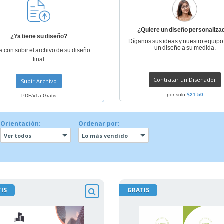
¿Quiere un diseño personaliza
¿Ya tiene su diseño?
Díganos sus ideas y nuestro equipo
un diseño a su medida.
a con subir el archivo de su diseño
final
Contratar un Diseñador
Subir Archivo
por solo
$21.50
PDF/x1a Gratis
Orientación:
Ordenar por:
Ver todos
Lo más vendido
IS
GRATIS