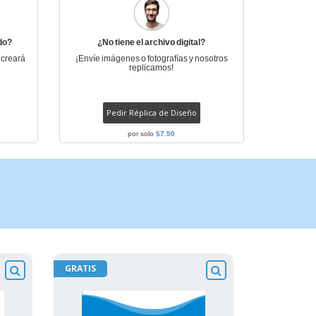
do?
¿No tiene el archivo digital?
 creará
¡Envíe imágenes o fotografías y nosotros
replicamos!
Pedir Réplica de Diseño
por solo
$7.50
GRATIS