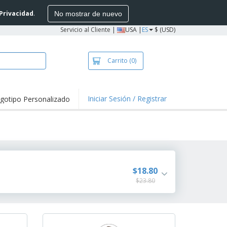
 Privacidad
.
No mostrar de nuevo
Servicio al Cliente
|
USA |
ES
$ (USD)
Carrito
(0)
Iniciar Sesión / Registrar
gotipo Personalizado
taques y
mociones
setas y Polos
vidades al aire
e
alos
$18.80
sonalizados
stas, Libros y
$23.80
álogos