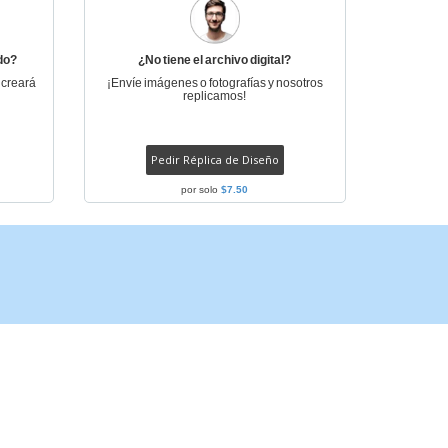
do?
¿No tiene el archivo digital?
 creará
¡Envíe imágenes o fotografías y nosotros
replicamos!
Pedir Réplica de Diseño
por solo
$7.50