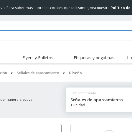
itivo. Para saber más sobre las cookies que utilizamos, vea nuestra
Política de
Flyers y Folletos
Etiquetas y pegatinas
Lo
Des
Tendencias
Nuevos Productos
Pro
ción
>
Señales de aparcamiento
>
Diseño
Sellos
Camisetas y Polos
Cami
Acti
Vinilos y Pegatinas
Accesorios
libr
Está comprando
Uniformes y Alta
Reg
Sudaderas
Visibilidad
per
 de manera efectiva
Señales de aparcamiento
Revi
1 unidad
Pantallas
Chaquetas y Suéteres
Cat
Carteles
Lentes de sol Allen
JERZEES | Sudadera
Maletas y mochilas
con cuello redondo
NuBlend