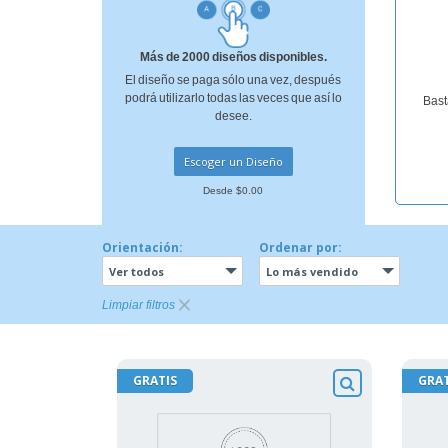
Más de 2000 diseños disponibles.
El diseño se paga sólo una vez, después
podrá utilizarlo todas las veces que así lo
Bast
desee.
Escoger un Diseño
Desde $0.00
Orientación:
Ordenar por:
Ver todos
Lo más vendido
Limpiar filtros
GRATIS
GRAT