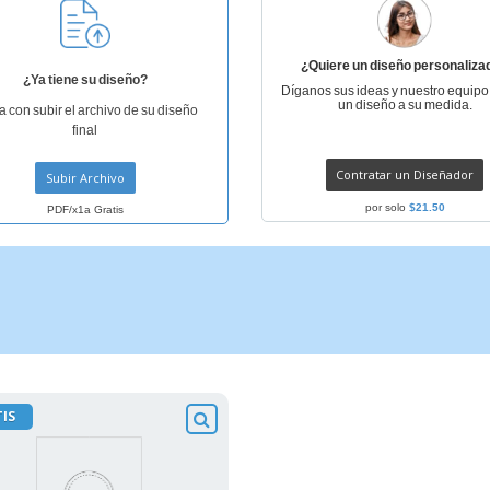
¿Quiere un diseño personaliza
¿Ya tiene su diseño?
Díganos sus ideas y nuestro equipo
un diseño a su medida.
a con subir el archivo de su diseño
final
Contratar un Diseñador
Subir Archivo
por solo
$21.50
PDF/x1a Gratis
IS