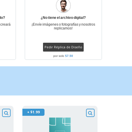
do?
¿No tiene el archivo digital?
 creará
¡Envíe imágenes o fotografías y nosotros
replicamos!
Pedir Réplica de Diseño
por solo
$7.50
+ $1.99