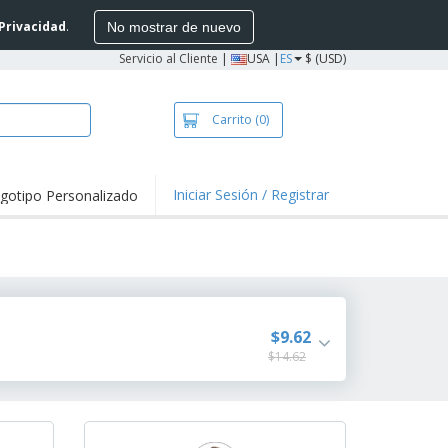
 Privacidad
.
No mostrar de nuevo
Servicio al Cliente
|
USA |
ES
$ (USD)
Carrito
(0)
Iniciar Sesión / Registrar
gotipo Personalizado
taques y
mociones
setas y Polos
vidades al aire
e
alos
$9.62
sonalizados
stas, Libros y
$14.62
álogos