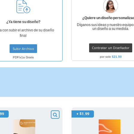
¿Quiere un diseño personaliza
¿Ya tiene su diseño?
Díganos sus ideas y nuestro equipo
un diseño a su medida.
a con subir el archivo de su diseño
final
Contratar un Diseñador
Subir Archivo
por solo
$21.50
PDF/x1a Gratis
.99
+ $1.99