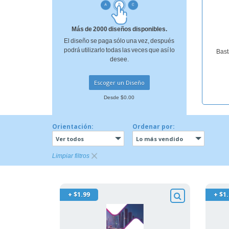
Más de 2000 diseños disponibles.
El diseño se paga sólo una vez, después
podrá utilizarlo todas las veces que así lo
Bast
desee.
Escoger un Diseño
Desde $0.00
Orientación:
Ordenar por:
Ver todos
Lo más vendido
Limpiar filtros
+ $1.99
+ $1