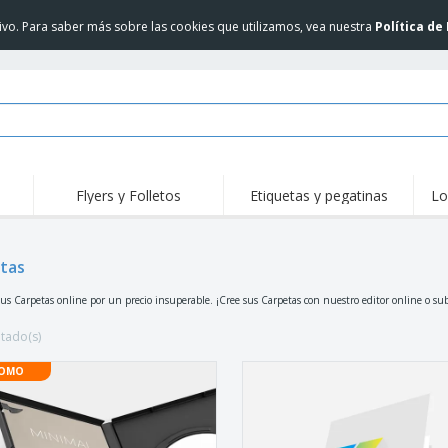
itivo. Para saber más sobre las cookies que utilizamos, vea nuestra
Política de
Flyers y Folletos
Etiquetas y pegatinas
Lo
Des
Tendencias
Nuevos Productos
Pro
tas
Sellos
Camisetas y Polos
Cami
Acti
Vinilos y Pegatinas
Accesorios
us Carpetas online por un precio insuperable. ¡Cree sus Carpetas con nuestro editor online o su
libr
Uniformes y Alta
Reg
Sudaderas
Visibilidad
per
ltado(s)
Revi
Pantallas
Chaquetas y Suéteres
Cat
OMO
Carteles
Lentes de sol Allen
JERZEES | Sudadera
Maletas y mochilas
con cuello redondo
NuBlend