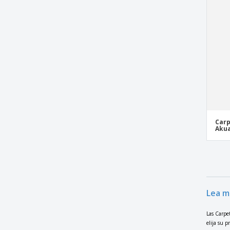
Carp
Akua
Lea m
Las Carpe
elija su 