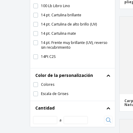
plie
100 Lb Libro Lino
14 pt. Cartulina brillante
14 pt. Cartulina de alto brillo (UV)
14 pt. Cartulina mate
14 pt. Frente muy brillante (UV), reverso
sin recubrimiento
14Pt C2S
14Pt Natural
Color de la personalización
16Pt C2S
Papel de 100 lb. brillante
Colores
Papel de 100 lb. mate
Escala de Grises
Carp
Papel de 80 lb. brillante
Natu
Cantidad
Perla Metalizada de 14 Pt
a
Sin Recubrimiento 14 Pt