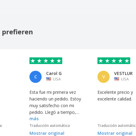
 prefieren
Carol G
VESTLUR
C
V
USA
USA
Esta fue mi primera vez
Excelente precio y
haciendo un pedido. Estoy
excelente calidad.
muy satisfecho con mi
pedido. Llegó a tiempo,
más
estuvo bien hecho y
cumplió con todas mis
a
Traducción automática
Traducción automátic
expectativas. Lo
Mostrar original
Mostrar original