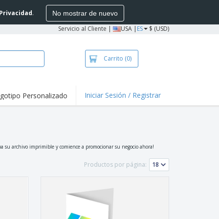
 Privacidad
.
No mostrar de nuevo
Servicio al Cliente
|
USA |
ES
$ (USD)
Carrito
(0)
Iniciar Sesión / Registrar
gotipo Personalizado
taques y
mociones
setas y Polos
vidades al aire
ba su archivo imprimible y comience a promocionar su negocio ahora!
e
alos
sonalizados
Productos por página:
stas, Libros y
álogos