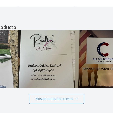
recomiendo ampliamente,
especialmente a pequeñas
empresas que solo
necesitan entre 100 y 200
artículos como máximo; el
roducto
precio fue increíble. El
producto fue increíble y
perfecto para guardar los
documentos de viaje de
mis clientes.
Mostrar todas las reseñas