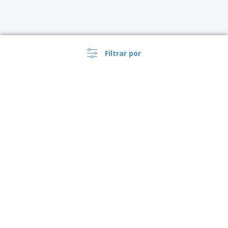
Filtrar por
›
USA |
ES
($ USD )