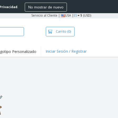
 Privacidad
.
No mostrar de nuevo
Servicio al Cliente
|
USA |
ES
$ (USD)
Carrito
(0)
Iniciar Sesión / Registrar
gotipo Personalizado
taques y
mociones
setas y Polos
vidades al aire
e
alos
sonalizados
stas, Libros y
álogos