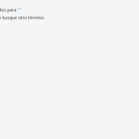
dos para
"
"
o busque otro término.