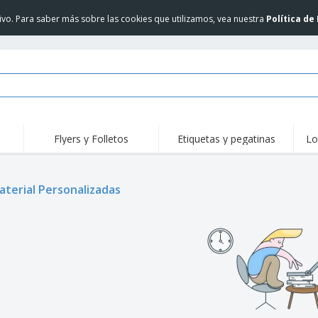
itivo. Para saber más sobre las cookies que utilizamos, vea nuestra
Política de
Flyers y Folletos
Etiquetas y pegatinas
Lo
Des
Tendencias
Nuevos Productos
Pro
aterial Personalizadas
Sellos
Camisetas y Polos
Cami
Acti
Vinilos y Pegatinas
Accesorios
libr
Uniformes y Alta
Reg
Sudaderas
Visibilidad
per
Revi
Pantallas
Chaquetas y Suéteres
Cat
Carteles
Lentes de sol Allen
JERZEES | Sudadera
Maletas y mochilas
con cuello redondo
NuBlend