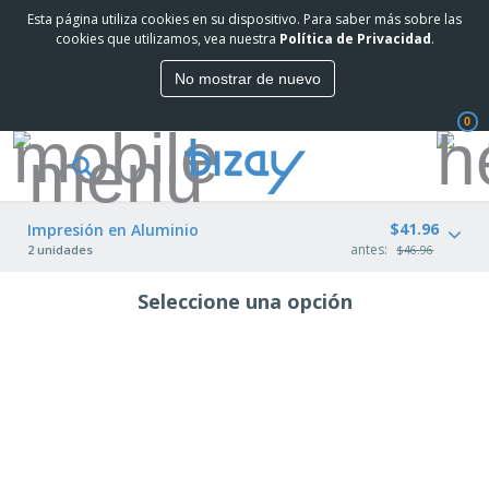
Esta página utiliza cookies en su dispositivo. Para saber más sobre las
cookies que utilizamos, vea nuestra
Política de Privacidad
.
No mostrar de nuevo
0
$41.96
Impresión en Aluminio
antes:
2 unidades
$46.96
Seleccione una opción