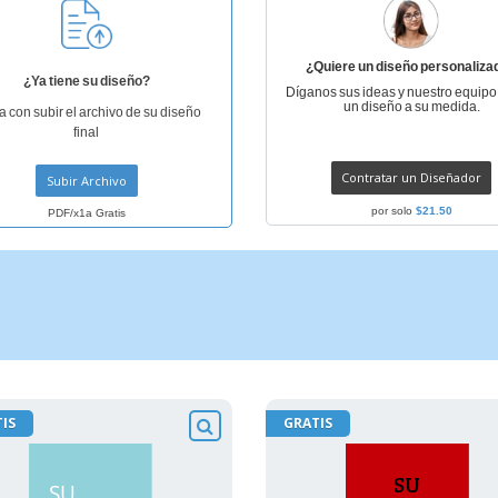
¿Quiere un diseño personaliza
¿Ya tiene su diseño?
Díganos sus ideas y nuestro equipo
un diseño a su medida.
a con subir el archivo de su diseño
final
Contratar un Diseñador
Subir Archivo
por solo
$21.50
PDF/x1a Gratis
IS
GRATIS