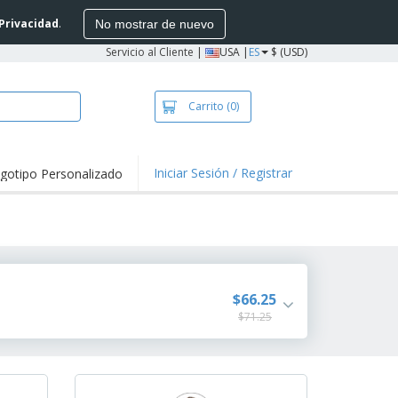
 Privacidad
.
No mostrar de nuevo
Servicio al Cliente
|
USA |
ES
$ (USD)
Carrito
(0)
Iniciar Sesión / Registrar
gotipo Personalizado
$66.25
$71.25