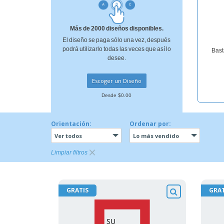
Más de 2000 diseños disponibles.
El diseño se paga sólo una vez, después
podrá utilizarlo todas las veces que así lo
Bast
desee.
Escoger un Diseño
Desde $0.00
Orientación:
Ordenar por:
Ver todos
Lo más vendido
Limpiar filtros
GRATIS
GRAT