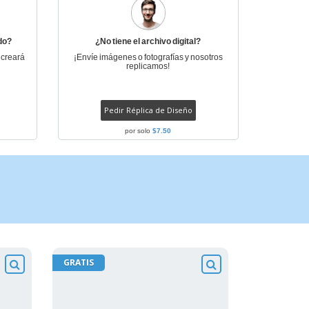
do?
¿No tiene el archivo digital?
 creará
¡Envíe imágenes o fotografías y nosotros
replicamos!
Pedir Réplica de Diseño
por solo
$7.50
GRATIS