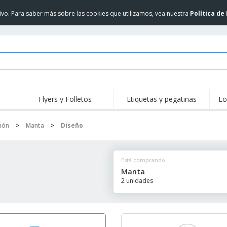
itivo. Para saber más sobre las cookies que utilizamos, vea nuestra
Política de
Flyers y Folletos
Etiquetas y pegatinas
Lo
ión
>
Manta
>
Diseño
Está comprando
Manta
2 unidades