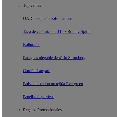
Top ventas
OAD | Pequeño bolso de lona
Taza de cerámica de 11 oz Bounty Spirit
Bolígrafos
Paraguas plegable de 41 in Stromberg
Cordón Lanyard
Bolsa de cordón no tejida Evergreen
Botellas deportivas
Regalos Promocionales