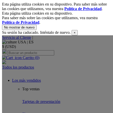
Esta página utiliza cookies en su dispositivo. Para saber más sobre
las cookies que utilizamos, vea nuestra
Política de Privacidad
.
Esta página utiliza cookies en su dispositivo.
Para saber más sobre las cookies que utilizamos, vea nuestra
Política de Privacidad
.
No mostrar de nuevo
Su sesión ha caducado. Inténtalo de nuevo.
×
Servicio al Cliente
|
USA |
ES
$ (USD)
Carrito
(0)
Todos los productos
Los más vendidos
Top ventas
Tarjetas de presentación