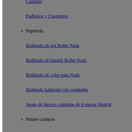
Carpetas
Padfolios y Cuadernos
Papelería
Bolígrafo de gel Bullet Nash
Bolígrafo de bambú Bullet Nash
Bolígrafo de color paja Nash
Bolígrafo ballpoint con resaltador
Juego de lápices coloridos de 6 piezas Sketchi
Primer contacto